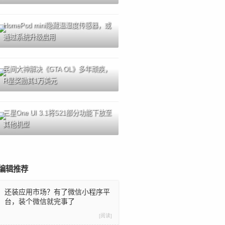
HomePod mini隐藏温湿度传感器，或
通过系统升级启用
民间大神解决《GTA OL》多年顽疾，
R星奖励其1万美元
三星One UI 3.1将S21部分功能下放至
其他机型
编辑推荐
还装应用市场？有了微信小程序平
台，装个微信就完事了
[阅读]