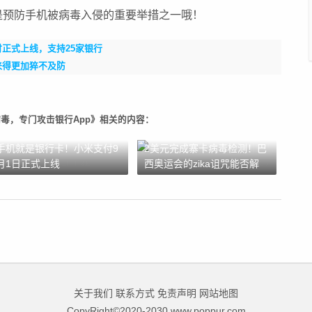
是预防手机被病毒入侵的重要举措之一哦！
正式上线，支持25家银行
剁手来得更加猝不及防
种病毒，专门攻击银行App》相关的内容：
手机就是银行卡！小米支付9
2美元完成寨卡病毒检测！巴
月1日正式上线
西奥运会的zika诅咒能否解
除？
关于我们
联系方式
免责声明
网站地图
CopyRight©2020-2030 www.poppur.com