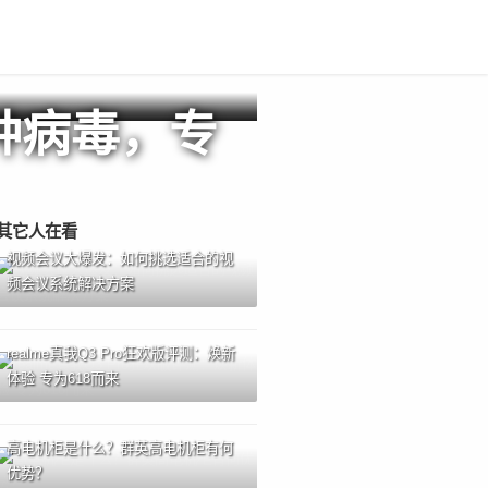
变种病毒，专
其它人在看
视频会议大爆发：如何挑选适合的视
频会议系统解决方案
realme真我Q3 Pro狂欢版评测：焕新
体验 专为618而来
高电机柜是什么？群英高电机柜有何
优势？