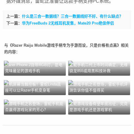
据外媒消息，雷蛇正准备让这款手柄支持PC系统。
上一篇：
什么是三合一数据线？三合一数据线好不好、有什么缺点？
下一篇：
华为FreeBuds 2无线耳机发售，Mate20 Pro绝佳伴侣
与《Razer Raiju Mobile游戏手柄专为手游而设，只是价格有点高》相关
的内容：
Razer Phone 2自带RGB灯，是电
雷蛇手机二代上市时间确定，无缘
竞味最足的游戏手机
骁龙855或用黑科技补救
手机屏幕当触控板！雷蛇Linda底
以游戏手机之名登场，雷蛇手机评
座可以让Razer手机变身笔
测告诉你值不值得买
以游戏手机之名登场，雷蛇手机能
雷蛇游戏设备有望年底出征，究竟
否赢得游戏玩家的芳心？
是游戏手机还是游戏掌机