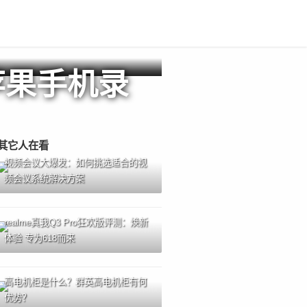
苹果手机录
其它人在看
视频会议大爆发：如何挑选适合的视
频会议系统解决方案
realme真我Q3 Pro狂欢版评测：焕新
体验 专为618而来
高电机柜是什么？群英高电机柜有何
优势？