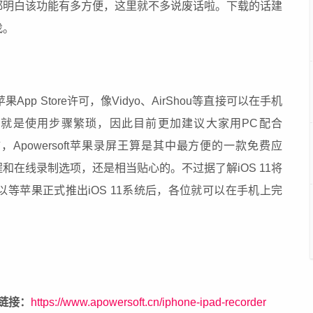
都明白该功能有多方便，这里就不多说废话啦。下载的话建
找。
App Store许可，像Vidyo、AirShou等直接可以在手机
架就是使用步骤繁琐，因此目前更加建议大家用PC配合
言，Apowersoft苹果录屏王算是其中最方便的一款免费应
和在线录制选项，还是相当贴心的。不过据了解iOS 11将
所以等苹果正式推出iOS 11系统后，各位就可以在手机上完
网链接：
https://www.apowersoft.cn/iphone-ipad-recorder