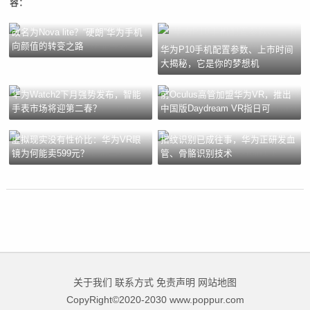
容：
改名为Nova lite？“硬朗”华为手机
向颜值的转变之路
华为P10手机配置参数、上市时间
大揭秘，它是你的梦想机
华为Watch2下月强势发布，智能
前Oculus高管加盟华为VR，推出
手表市场将迎第二春？
中国版Daydream VR指日可
虚拟现实没有性价比：华为VR眼
指纹识别已成往事，华为正研发血
镜为何能卖599元？
管、骨骼识别技术
关于我们
联系方式
免责声明
网站地图
CopyRight©2020-2030 www.poppur.com