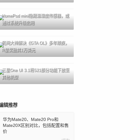
HomePod mini隐藏温湿度传感器，或
通过系统升级启用
民间大神解决《GTA OL》多年顽疾，
R星奖励其1万美元
三星One UI 3.1将S21部分功能下放至
其他机型
编辑推荐
华为Mate20、Mate20 Pro和
Mate20X区别对比，包括配置和售
价