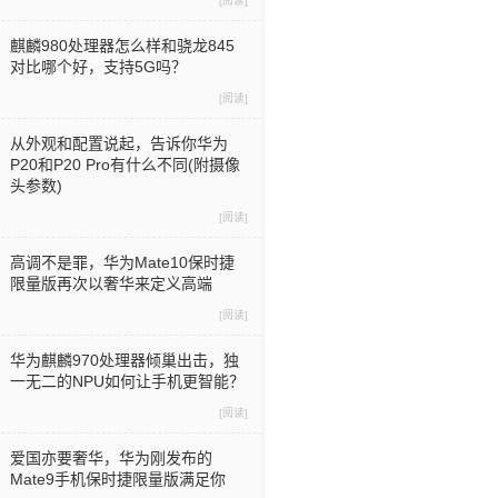
[阅读]
麒麟980处理器怎么样和骁龙845
对比哪个好，支持5G吗？
[阅读]
从外观和配置说起，告诉你华为
P20和P20 Pro有什么不同(附摄像
头参数)
[阅读]
高调不是罪，华为Mate10保时捷
限量版再次以奢华来定义高端
[阅读]
华为麒麟970处理器倾巢出击，独
一无二的NPU如何让手机更智能？
[阅读]
爱国亦要奢华，华为刚发布的
Mate9手机保时捷限量版满足你