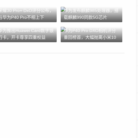
荣耀30 Pro+ DxO评分公布，
华为发布麒麟985处理器，搭
与华为P40 Pro不相上下
载麒麟990同款5G芯片
华为推出Huawei Card数字银
华为P40 Pro DXO相机评分
行卡，开卡尊享四重权益
重回榜首，大幅抛离小米10
Pro