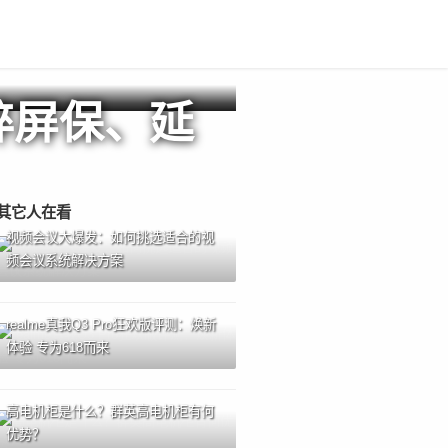
碎屏保、延
其它人在看
视频会议大爆发：如何挑选适合的视
频会议系统解决方案
realme真我Q3 Pro狂欢版评测：焕新
体验 专为618而来
高电机柜是什么？群英高电机柜有何
优势？