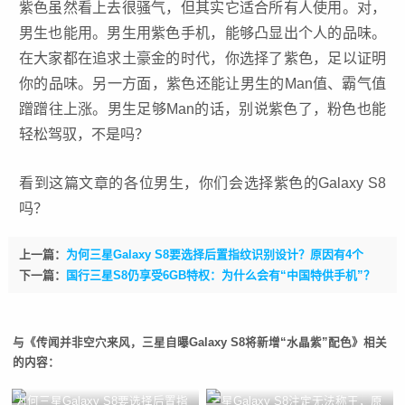
紫色虽然看上去很骚气，但其实它适合所有人使用。对，
男生也能用。男生用紫色手机，能够凸显出个人的品味。
在大家都在追求土豪金的时代，你选择了紫色，足以证明
你的品味。另一方面，紫色还能让男生的Man值、霸气值
蹭蹭往上涨。男生足够Man的话，别说紫色了，粉色也能
轻松驾驭，不是吗？
看到这篇文章的各位男生，你们会选择紫色的
Galaxy S8
吗？
上一篇：
为何三星Galaxy S8要选择后置指纹识别设计？原因有4个
下一篇：
国行三星S8仍享受6GB特权：为什么会有“中国特供手机”？
与《传闻并非空穴来风，三星自曝Galaxy S8将新增“水晶紫”配色》相关
的内容：
为何三星Galaxy S8要选择后置指
三星Galaxy S8注定无法称王，原