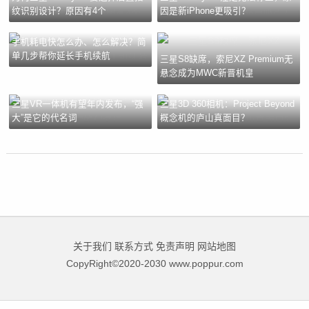
纹识别设计？原因有4个
因是新iPhone更吸引？
手机耗电快怎么办、怎么解决？简
单几步帮你延长手机续航
三星S8缺席，索尼XZ Premium无
悬念成为MWC新晋机皇
三星VR一体机有望年内发布，“强
三星3D 360相机：Project Beyond
大”是它的代名词
概念机的庐山真面目？
关于我们
联系方式
免责声明
网站地图
CopyRight©2020-2030 www.poppur.com