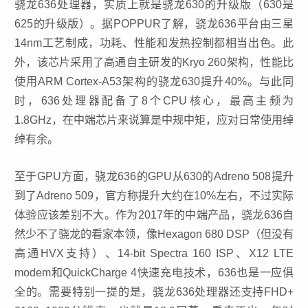
骁龙636处理器，实质上就是骁龙630的升级版（630是
625的升级版）。据POPPUR了解，骁龙636平台由三星
14nm工艺制成，功耗、性能和发热控制都相当出色。此
外，该芯片采用了高通自主研发的Kryo 260架构，性能比
使用ARM Cortex-A53架构的骁龙630提升40%。与此同
时，636处理器配备了8个CPU核心，最高主频为
1.8GHz，在中端芯片来说算是中规中矩，应对日常使用绰
绰有余。
至于GPU方面，骁龙636的GPU从630的Adreno 508提升
到了Adreno 509，官方称提升大约在10%左右，不过实际
体验应该差别不大。作为2017年的中端产品，骁龙636自
然少不了骁龙的看家本领，像Hexagon 680 DSP（但没有
高通HVX支持）、14-bit Spectra 160 ISP、X12 LTE
modem和QuickCharge 4快速充电技术，636也是一应俱
全的。需要特别一提的是，骁龙636处理器还支持FHD+