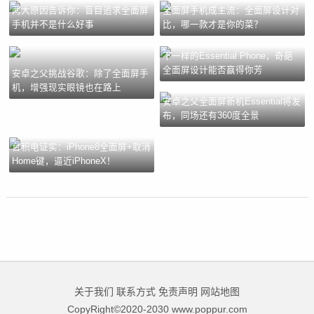
两大原因告诉你：盲目追求全面屏
全面屏手机成主流：全面屏设计对
手机并不是什么好事
比，哪一款才是你的菜？
不一样的Essential Phone，奇葩
全面屏设计能否赢得你芳
安卓之父挑战谷歌：除了全面屏手
机，增强现实眼镜也在路上
安卓之父全面屏新机Essential将发
布，同场还有360度全景
台积电证实：iPhone8全面屏+取消
Home键，逼近iPhoneX！
关于我们
联系方式
免责声明
网站地图
CopyRight©2020-2030 www.poppur.com