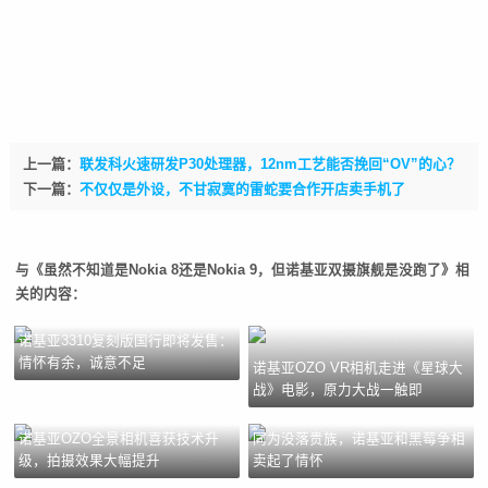
上一篇：
联发科火速研发P30处理器，12nm工艺能否挽回“OV”的心？
下一篇：
不仅仅是外设，不甘寂寞的雷蛇要合作开店卖手机了
与《虽然不知道是Nokia 8还是Nokia 9，但诺基亚双摄旗舰是没跑了》相
关的内容：
诺基亚3310复刻版国行即将发售：
情怀有余，诚意不足
诺基亚OZO VR相机走进《星球大
战》电影，原力大战一触即
诺基亚OZO全景相机喜获技术升
同为没落贵族，诺基亚和黑莓争相
级，拍摄效果大幅提升
卖起了情怀