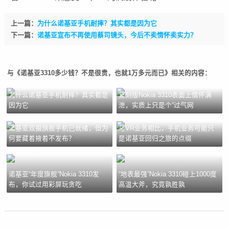
上一篇：
为什么诺基亚手机耐摔？其实都是因为它
下一篇：
诺基亚宣布不再使用蔡司镜头，今后不卖情怀卖实力？
与《诺基亚3310多少钱？不是很贵，也就1万多元而已》相关的内容：
为什么诺基亚手机耐摔？其实都是
复刻版Nokia 3310表面上情怀满
因为它
泄，实质上只是个“过气网
诺基亚双摄旗舰手机已就绪，但为
与VR业务相比，手机业务可能只
何要藏着掖着不发布？
是诺基亚回归之旅的点缀
诺基亚“年度旗舰”Nokia 3310发
“地表最强”Nokia 3310碰上1000度
布，你试过用彩屏玩贪吃
高温大斧，究竟孰胜孰