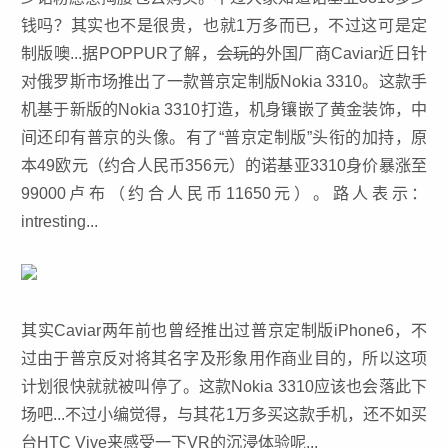
钱吗？其实也不是很贵，也就1万多而已，不过这可是定
制版噢...据POPPUR了解，
会玩的
外国厂商Caviar近日针
对俄罗斯市场推出了一款普京定制版Nokia 3310。这款手
机基于新版的Nokia 3310打造，机身镶嵌了黄金装饰，中
间还印有普京的头像。有了“普京定制版”头衔的加持，原
本49欧元（约合人民币356元）的诺基亚3310身价暴涨至
99000卢布（约合人民币11650元）。路人表示：
intresting...
其实Caviar两年前也曾经推出过普京定制版
iPhone
6，不
过由于普京反对将其名字及形象用作商业目的，所以这项
计划很快就就被叫停了。这款Nokia 3310应该也会落此下
场吧...不过小编觉得，与其花1万多买这款手机，还不如买
台HTC Vive来感受一下VR的沉浸体验呢...