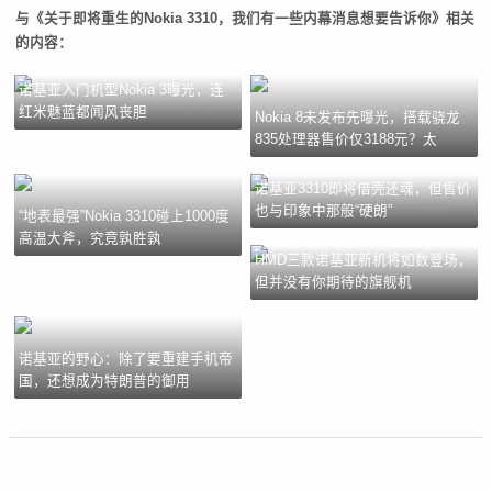
与《关于即将重生的Nokia 3310，我们有一些内幕消息想要告诉你》相关
的内容：
诺基亚入门机型Nokia 3曝光，连
红米魅蓝都闻风丧胆
Nokia 8未发布先曝光，搭载骁龙
835处理器售价仅3188元？太
诺基亚3310即将借壳还魂，但售价
也与印象中那般“硬朗”
“地表最强”Nokia 3310碰上1000度
高温大斧，究竟孰胜孰
HMD三款诺基亚新机将如数登场，
但并没有你期待的旗舰机
诺基亚的野心：除了要重建手机帝
国，还想成为特朗普的御用