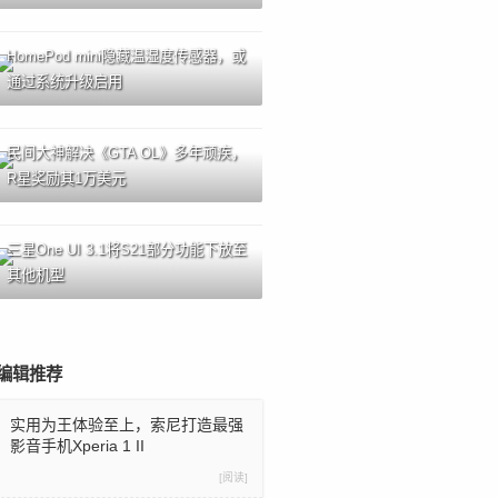
HomePod mini隐藏温湿度传感器，或
通过系统升级启用
民间大神解决《GTA OL》多年顽疾，
R星奖励其1万美元
三星One UI 3.1将S21部分功能下放至
其他机型
编辑推荐
实用为王体验至上，索尼打造最强
影音手机Xperia 1 II
[阅读]