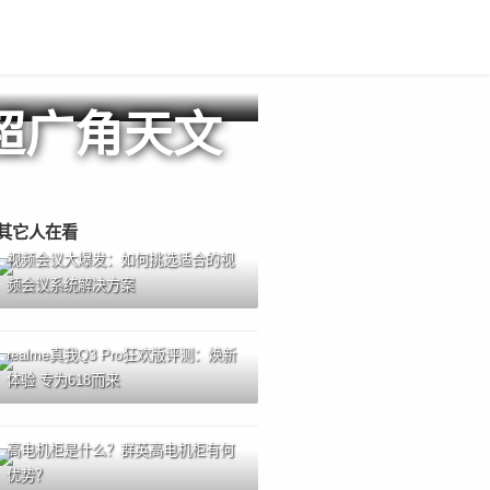
4a超广角天文
其它人在看
视频会议大爆发：如何挑选适合的视
频会议系统解决方案
realme真我Q3 Pro狂欢版评测：焕新
体验 专为618而来
高电机柜是什么？群英高电机柜有何
优势？