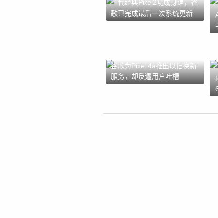
一代经典Pixel2功成身退，谷
歌已完成最后一次系统更新
谷歌为Pixel 4a推出以旧换新
服务，却反遭用户吐槽