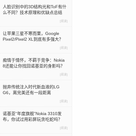
人脸识别中的3D结构光和ToF有什
么不同？技术原理和优缺点总结
[阅读]
让苹果三星不寒而栗，Google
Pixel2/Pixel2 XL到底有多强大？
[阅读]
痴情于情怀，不羁于竞争：Nokia
8还能让你找回诺基亚的身影吗？
[阅读]
抛弃传统注入时代新血液的LG
G6，离完美还有一段距离
[阅读]
诺基亚“年度旗舰”Nokia 3310发
布，你试过用彩屏玩贪吃蛇吗？
[阅读]