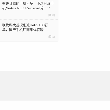
有设计感的手机不多，小众日系手
机NuAns NEO Reloaded算一个
[阅读]
联发科大规模削减Helio X30订
单，国产手机厂商集体哀嚎
[阅读]