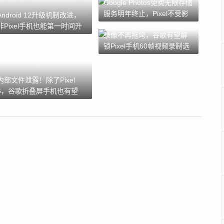
Google Photos免费无限存储
服务明年终止，Pixel不受影
Android 12升级机制改进，
响
非Pixel手机也能第一时间升
录像不再拖垮，谷歌有望解
级
锁Pixel手机60帧视频录制选
项
内部文件泄露！除了Pixel
6，谷歌折叠屏手机也有望
2021年