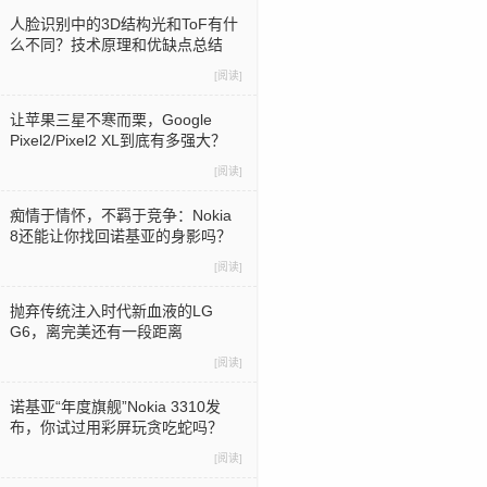
人脸识别中的3D结构光和ToF有什
么不同？技术原理和优缺点总结
[阅读]
让苹果三星不寒而栗，Google
Pixel2/Pixel2 XL到底有多强大？
[阅读]
痴情于情怀，不羁于竞争：Nokia
8还能让你找回诺基亚的身影吗？
[阅读]
抛弃传统注入时代新血液的LG
G6，离完美还有一段距离
[阅读]
诺基亚“年度旗舰”Nokia 3310发
布，你试过用彩屏玩贪吃蛇吗？
[阅读]