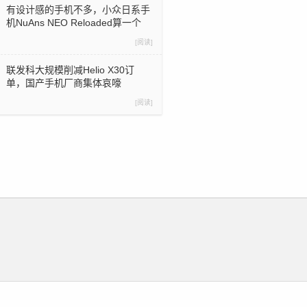
有设计感的手机不多，小众日系手
机NuAns NEO Reloaded算一个
[阅读]
联发科大规模削减Helio X30订
单，国产手机厂商集体哀嚎
[阅读]