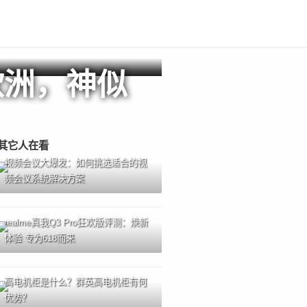
欧洲，神似
其它人在看
视频会议大爆发：如何挑选适合的视
频会议系统解决方案
realme真我Q3 Pro狂欢版评测：焕新
体验 专为618而来
高电机柜是什么？群英高电机柜有何
优势？