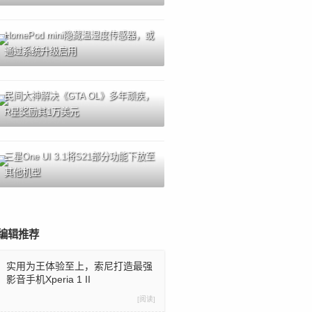
HomePod mini隐藏温湿度传感器，或
通过系统升级启用
民间大神解决《GTA OL》多年顽疾，
R星奖励其1万美元
三星One UI 3.1将S21部分功能下放至
其他机型
编辑推荐
实用为王体验至上，索尼打造最强
影音手机Xperia 1 II
[阅读]