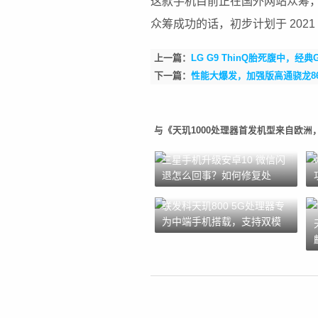
这款手机目前正在国外网站众筹，早
众筹成功的话，初步计划于 2021 
上一篇：
LG G9 ThinQ胎死腹中，
下一篇：
性能大爆发，加强版高通骁龙865
与《天玑1000处理器首发机型来自欧洲，
三星手机升级安卓10 微信闪
退怎么回事？如何修复处
理？
联发科天玑800 5G处理器专
为中端手机搭载，支持双模
5G