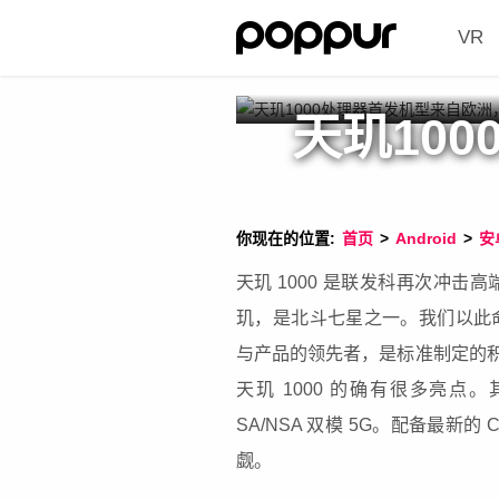
VR
天玑10
你现在的位置:
首页
>
Android
>
安
天玑 1000 是联发科再次冲击
玑，是北斗七星之一。我们以此命
与产品的领先者，是标准制定的积
天玑 1000 的确有很多亮点。
SA/NSA 双模 5G。配备最新的 Cor
觑。